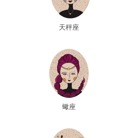
天秤座
蠍座