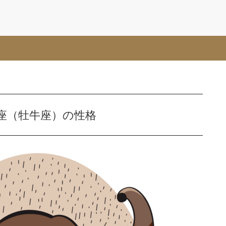
座（牡牛座）の性格