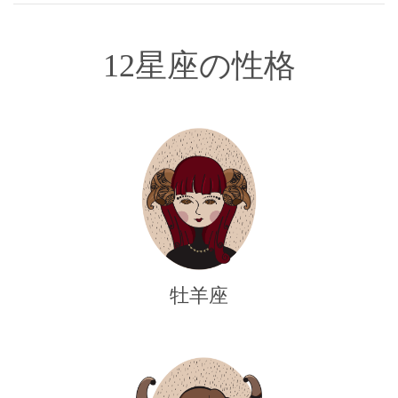
12星座の性格
牡羊座