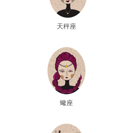
天秤座
蠍座