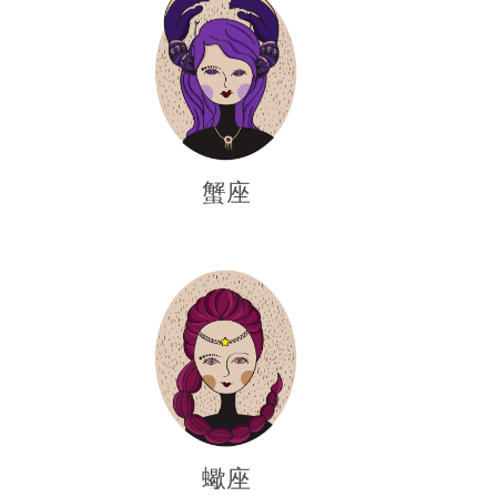
蟹座
蠍座