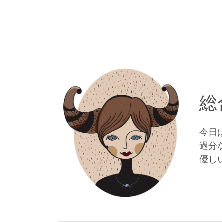
総
今日
過分
優し