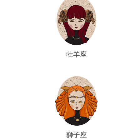
牡羊座
獅子座