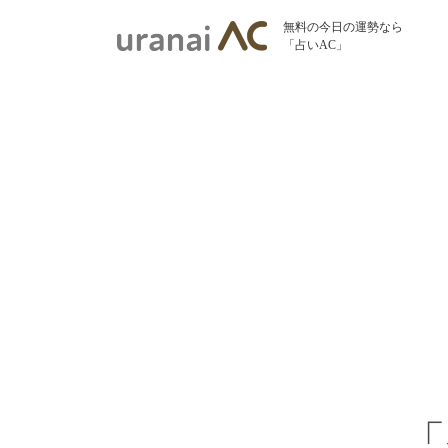
無料の今日の運勢なら
「占いAC」
「