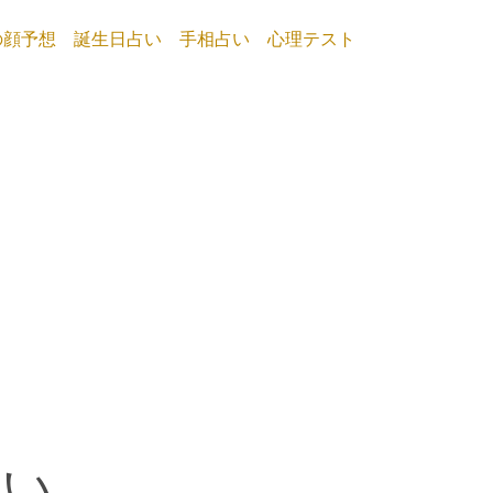
の顔予想
誕生日占い
手相占い
心理テスト
占い