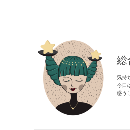
総
気持
今日
惑う