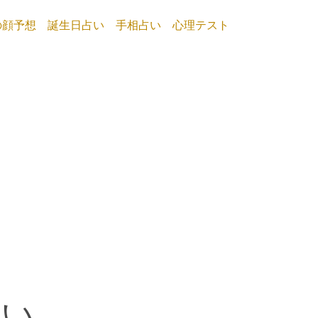
の顔予想
誕生日占い
手相占い
心理テスト
占い