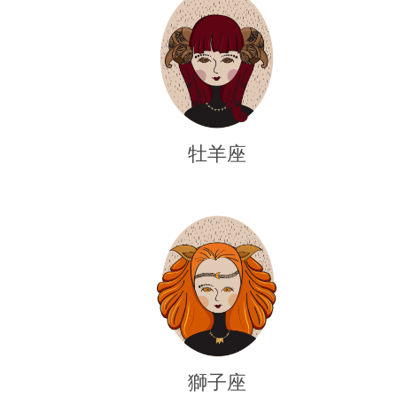
牡羊座
獅子座