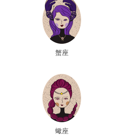
蟹座
蠍座