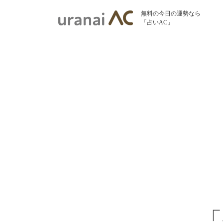
無料の今日の運勢なら
「占いAC」
「