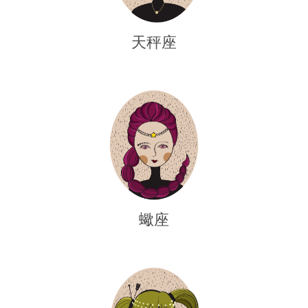
天秤座
蠍座