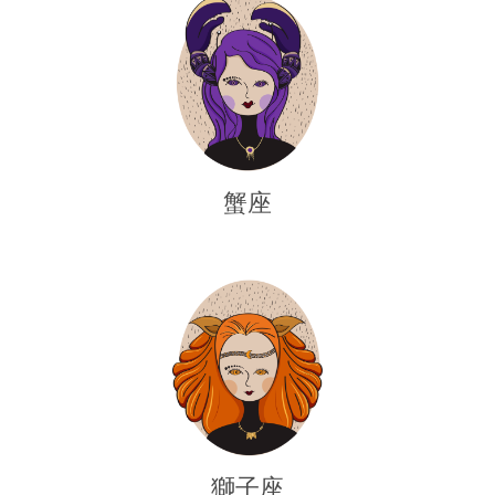
蟹座
獅子座