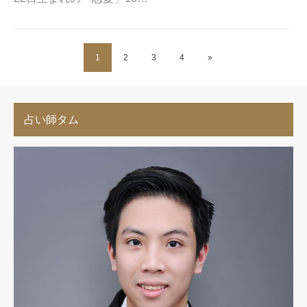
1
2
3
4
»
占い師タム